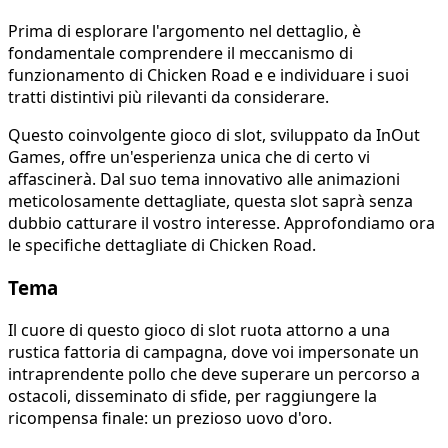
Prima di esplorare l'argomento nel dettaglio, è
fondamentale comprendere il meccanismo di
funzionamento di Chicken Road e e individuare i suoi
tratti distintivi più rilevanti da considerare.
Questo coinvolgente gioco di slot, sviluppato da InOut
Games, offre un'esperienza unica che di certo vi
affascinerà. Dal suo tema innovativo alle animazioni
meticolosamente dettagliate, questa slot saprà senza
dubbio catturare il vostro interesse. Approfondiamo ora
le specifiche dettagliate di Chicken Road.
Tema
Il cuore di questo gioco di slot ruota attorno a una
rustica fattoria di campagna, dove voi impersonate un
intraprendente pollo che deve superare un percorso a
ostacoli, disseminato di sfide, per raggiungere la
ricompensa finale: un prezioso uovo d'oro.