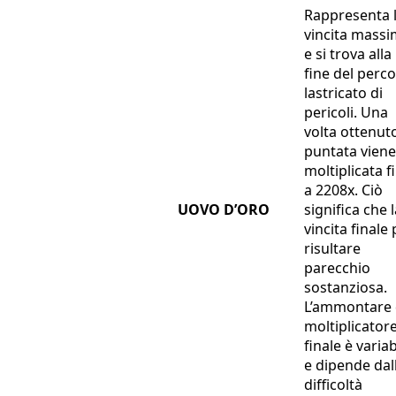
Rappresenta 
vincita mass
e si trova alla
fine del perc
lastricato di
pericoli. Una
volta ottenuto
puntata viene
moltiplicata f
a 2208x. Ciò
UOVO D’ORO
significa che 
vincita finale
risultare
parecchio
sostanziosa.
L’ammontare 
moltiplicator
finale è variab
e dipende dal
difficoltà