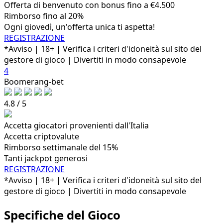
Offerta di benvenuto con bonus fino a €4.500
Rimborso fino al 20%
Ogni giovedì, un'offerta unica ti aspetta!
REGISTRAZIONE
*Avviso | 18+ | Verifica i criteri d'idoneità sul sito del
gestore di gioco | Divertiti in modo consapevole
4
Boomerang-bet
4.8 / 5
Accetta giocatori provenienti dall'Italia
Accetta criptovalute
Rimborso settimanale del 15%
Tanti jackpot generosi
REGISTRAZIONE
*Avviso | 18+ | Verifica i criteri d'idoneità sul sito del
gestore di gioco | Divertiti in modo consapevole
Specifiche del Gioco