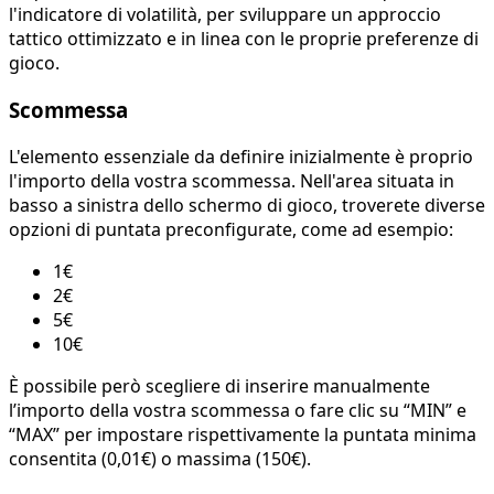
l'indicatore di volatilità, per sviluppare un approccio
tattico ottimizzato e in linea con le proprie preferenze di
gioco.
Scommessa
L'elemento essenziale da definire inizialmente è proprio
l'importo della vostra scommessa. Nell'area situata in
basso a sinistra dello schermo di gioco, troverete diverse
opzioni di puntata preconfigurate, come ad esempio:
1€
2€
5€
10€
È possibile però scegliere di inserire manualmente
l’importo della vostra scommessa o fare clic su “MIN” e
“MAX” per impostare rispettivamente la puntata minima
consentita (0,01€) o massima (150€).