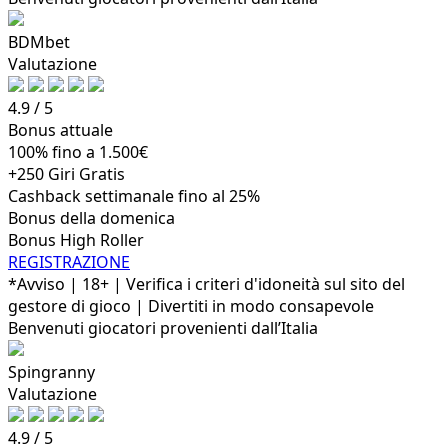
BDMbet
Valutazione
4.9 / 5
Bonus attuale
100% fino a 1.500€
+250 Giri Gratis
Cashback settimanale fino al 25%
Bonus della domenica
Bonus High Roller
REGISTRAZIONE
*Avviso | 18+ | Verifica i criteri d'idoneità sul sito del
gestore di gioco | Divertiti in modo consapevole
Benvenuti giocatori provenienti dall’Italia
Spingranny
Valutazione
4.9 / 5