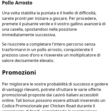
Pollo Arrosto
Una volta stabilita la puntata e il livello di difficoltà,
sarete pronti per iniziare a giocare. Per procedere,
premete il pulsante verde e il vostro gallino avanzerà di
una casella, spostandosi nella posizione
immediatamente successiva.
Se riuscirete a completare l'intero percorso senza
trasformarvi in un pollo arrosto, conquisterete il
prezioso uovo d'oro e riceverete un moltiplicatore di
valore decisamente elevato.
Promozioni
Per migliorare le vostre probabilità di successo e godere
di vantaggi rilevanti, potrete sfruttare le varie offerte
promozionali proposte dai casinò italiani accessibili
online. Tali bonus possono essere attivati inserendo un
Codice Promozionale per Chicken Road durante il