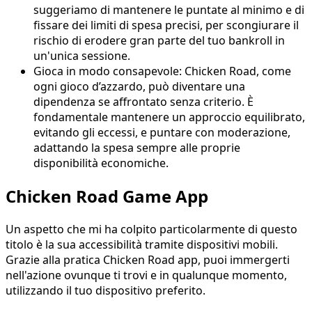
suggeriamo di mantenere le puntate al minimo e di
fissare dei limiti di spesa precisi, per scongiurare il
rischio di erodere gran parte del tuo bankroll in
un'unica sessione.
Gioca in modo consapevole: Chicken Road, come
ogni gioco d’azzardo, può diventare una
dipendenza se affrontato senza criterio. È
fondamentale mantenere un approccio equilibrato,
evitando gli eccessi, e puntare con moderazione,
adattando la spesa sempre alle proprie
disponibilità economiche.
Chicken Road Game App
Un aspetto che mi ha colpito particolarmente di questo
titolo è la sua accessibilità tramite dispositivi mobili.
Grazie alla pratica Chicken Road app, puoi immergerti
nell'azione ovunque ti trovi e in qualunque momento,
utilizzando il tuo dispositivo preferito.