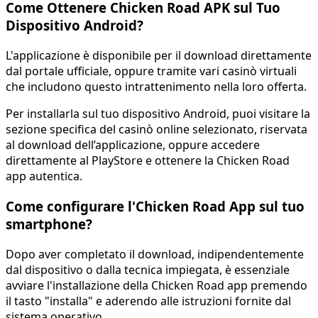
Come Ottenere Chicken Road APK sul Tuo
Dispositivo Android?
L'applicazione è disponibile per il download direttamente
dal portale ufficiale, oppure tramite vari casinò virtuali
che includono questo intrattenimento nella loro offerta.
Per installarla sul tuo dispositivo Android, puoi visitare la
sezione specifica del casinò online selezionato, riservata
al download dell’applicazione, oppure accedere
direttamente al PlayStore e ottenere la Chicken Road
app autentica.
Come configurare l'Chicken Road App sul tuo
smartphone?
Dopo aver completato il download, indipendentemente
dal dispositivo o dalla tecnica impiegata, è essenziale
avviare l'installazione della Chicken Road app premendo
il tasto "installa" e aderendo alle istruzioni fornite dal
sistema operativo.