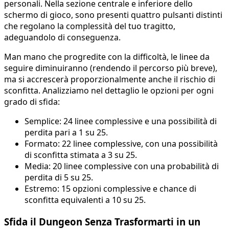
personali. Nella sezione centrale e inferiore dello
schermo di gioco, sono presenti quattro pulsanti distinti
che regolano la complessità del tuo tragitto,
adeguandolo di conseguenza.
Man mano che progredite con la difficoltà, le linee da
seguire diminuiranno (rendendo il percorso più breve),
ma si accrescerà proporzionalmente anche il rischio di
sconfitta. Analizziamo nel dettaglio le opzioni per ogni
grado di sfida:
Semplice: 24 linee complessive e una possibilità di
perdita pari a 1 su 25.
Formato: 22 linee complessive, con una possibilità
di sconfitta stimata a 3 su 25.
Media: 20 linee complessive con una probabilità di
perdita di 5 su 25.
Estremo: 15 opzioni complessive e chance di
sconfitta equivalenti a 10 su 25.
Sfida il Dungeon Senza Trasformarti in un