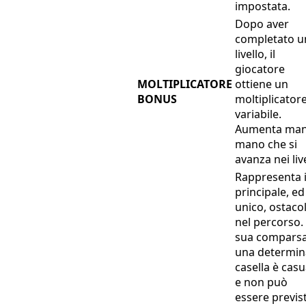
impostata.
Dopo aver
completato u
livello, il
giocatore
MOLTIPLICATORE
ottiene un
BONUS
moltiplicator
variabile.
Aumenta ma
mano che si
avanza nei live
Rappresenta i
principale, ed
unico, ostaco
nel percorso.
sua comparsa
una determin
casella è casu
e non può
essere previs